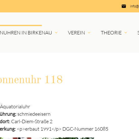
insert_email
info@
NUHREN IN BIRKENAU
VEREIN
THEORIE
hbegriffe
SUCH
onnenuhr 118
Äquatorialuhr
ührung:
schmiedeeisern
dort:
Carl-Diem-Straße 2
erkung:
<p>erbaut 1991</p> DGC-Nummer 16085