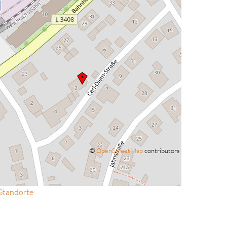
©
OpenStreetMap
contributors
 Standorte